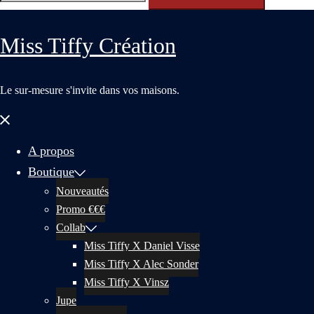
Miss Tiffy Création
Le sur-mesure s'invite dans vos maisons.
Fermer
le
menu
A propos
Boutique
Nouveautés
Promo €€€
Collab
Miss Tiffy X Daniel Visse
Miss Tiffy X Alec Sonder
Miss Tiffy X Vinsz
Jupe