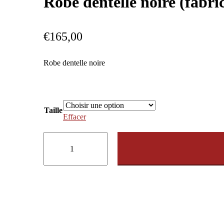
Robe dentelle noire (fabric
€
165,00
Robe dentelle noire
Taille
Effacer
quantité
de
Robe
dentelle
noire
(fabrication
artisanale