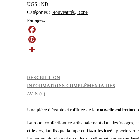
-
UGS :
ND
Atelier
Catégories :
Nouveautés
,
Robe
dans
Partagez:
Les
Vosges
F
88)
a
P
c
i
P
e
n
a
DESCRIPTION
b
t
r
INFORMATIONS COMPLÉMENTAIRES
o
e
t
AVIS (0)
o
r
a
k
e
g
Une pièce élégante et raffinée de la
nouvelle collection 
s
e
La robe, confectionnée artisanalement dans les Vosges, a
t
r
et le dos, tandis que la jupe en
tissu texturé
apporte struc
La coupe cintrée met en valeur la silhouette avec moderni