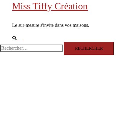
Miss Tiffy Création
Le sur-mesure s'invite dans vos maisons.
Rechercher
Ouvrir/fermer
le
Rechercher :
menu