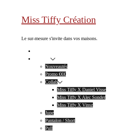
Aller
au
Miss Tiffy Création
contenu
Le sur-mesure s'invite dans vos maisons.
A propos
Boutique
Nouveautés
Promo €€€
Collab
Miss Tiffy X Daniel Visse
Miss Tiffy X Alec Sonder
Miss Tiffy X Vinsz
Jupe
Pantalon / Short
Pull