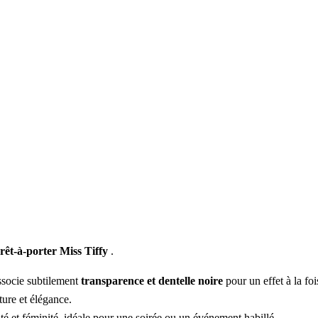
prêt-à-porter Miss Tiffy
.
ssocie subtilement
transparence et dentelle noire
pour un effet à la fo
ture et élégance.
té et féminité, idéale pour une soirée ou un événement habillé.