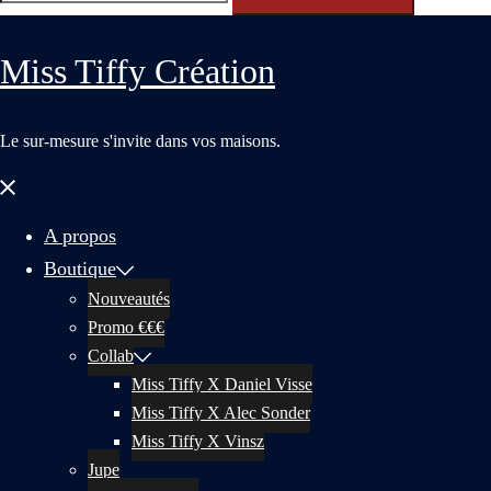
Miss Tiffy Création
Le sur-mesure s'invite dans vos maisons.
Fermer
le
menu
A propos
Boutique
Nouveautés
Promo €€€
Collab
Miss Tiffy X Daniel Visse
Miss Tiffy X Alec Sonder
Miss Tiffy X Vinsz
Jupe