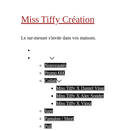
Aller
au
Miss Tiffy Création
contenu
Le sur-mesure s'invite dans vos maisons.
A propos
Boutique
Nouveautés
Promo €€€
Collab
Miss Tiffy X Daniel Visse
Miss Tiffy X Alec Sonder
Miss Tiffy X Vinsz
Jupe
Pantalon / Short
Pull