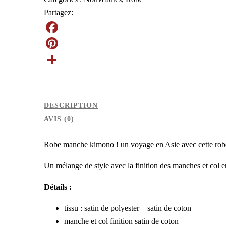
Partagez:
F
a
P
c
i
P
e
n
a
DESCRIPTION
b
t
r
AVIS (0)
o
e
t
o
r
a
Robe manche kimono ! un voyage en Asie avec cette robe en
k
e
g
Un mélange de style avec la finition des manches et col e
s
e
Détails :
t
r
tissu : satin de polyester – satin de coton
manche et col finition satin de coton