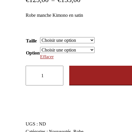
–
de
Robe manche Kimono en satin
prix :
€125,00
à
Taille
€155,00
Option
Effacer
quantité
de
Robe
manche
kimono
en
satin
UGS :
ND
Catégories :
Nouveautés
,
Robe