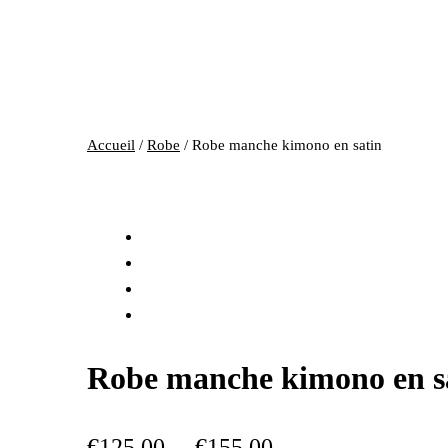
Accueil
/
Robe
/ Robe manche kimono en satin
Robe manche kimono en s
Plage
€
125,00
€
155,00