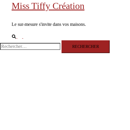
Miss Tiffy Création
Le sur-mesure s'invite dans vos maisons.
Rechercher
Ouvrir/fermer
le
Rechercher :
menu